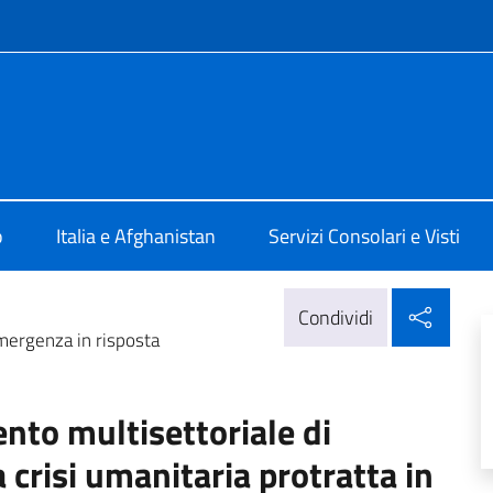
e menù
Kabul
o
Italia e Afghanistan
Servizi Consolari e Visti
Condi
Condividi
emergenza in risposta
ento multisettoriale di
 crisi umanitaria protratta in