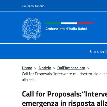
Salta al contenuto
Governo Italiano
Intestazione sito, social 
Ambasciata d'Italia Kabul
Il nuovo sito Ambasciata d'Italia a 
Chi siam
Home
>
Notizie
>
Dall’Ambasciata
>
Call for Proposals:“Intervento multisettoriale di 
alla crisi...
Call for Proposals:“Interv
emergenza in risposta alla