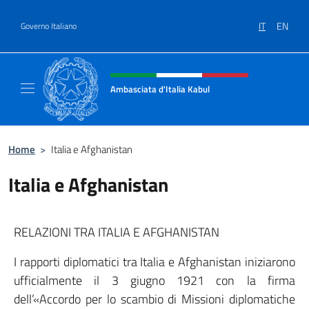
Salta al contenuto
IT
EN
Governo Italiano
Intestazione sito, social e menù
Ambasciata d'Italia Kabul
Il nuovo sito Ambasciata d'Italia a Kabul
Home
>
Italia e Afghanistan
Italia e Afghanistan
RELAZIONI TRA ITALIA E AFGHANISTAN
I rapporti diplomatici tra Italia e Afghanistan iniziarono
ufficialmente il 3 giugno 1921 con la firma
dell’«Accordo per lo scambio di Missioni diplomatiche