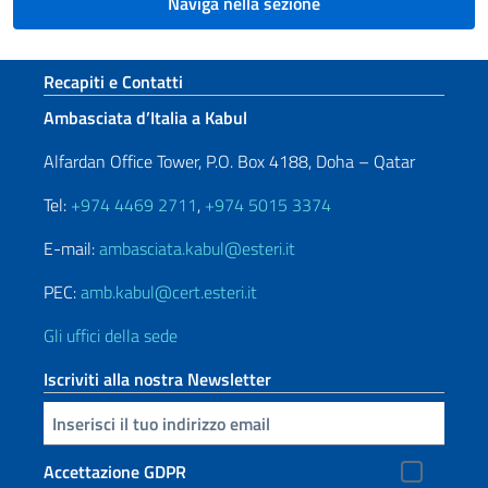
Naviga nella sezione
Sezione footer
Recapiti e Contatti
Ambasciata d’Italia a Kabul
Alfardan Office Tower, P.O. Box 4188, Doha – Qatar
Tel:
+974 4469 2711
,
+974 5015 3374
E-mail:
ambasciata.kabul@esteri.it
PEC:
amb.kabul@cert.esteri.it
Gli uffici della sede
Iscriviti alla nostra Newsletter
Inserisci la tua email
Accettazione GDPR