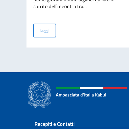
spirito dell’incontro tra...
Formazione digitale e nuove opportunità a favo
Leggi
Ambasciata d'Italia Kabul
Sezione footer
Recapiti e Contatti