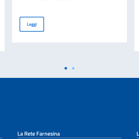
Nuovo contributo dell'Italia allo Special Trust Fund for
Leggi
re di cinque ragazze afgane
La Rete Farnesina
L