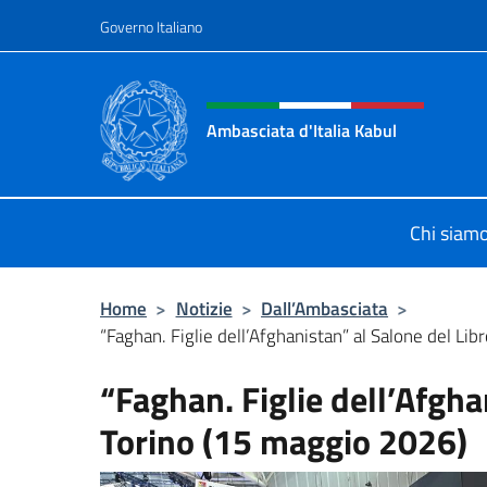
Salta al contenuto
Governo Italiano
Intestazione sito, social 
Ambasciata d'Italia Kabul
Il nuovo sito Ambasciata d'Italia a 
Chi siam
Home
>
Notizie
>
Dall’Ambasciata
>
“Faghan. Figlie dell’Afghanistan” al Salone del Libro
“Faghan. Figlie dell’Afgha
Torino (15 maggio 2026)