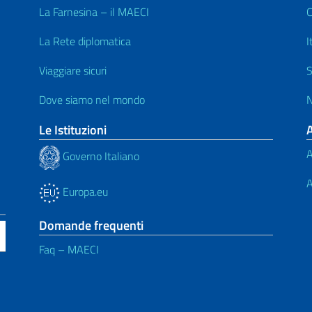
La Farnesina – il MAECI
C
La Rete diplomatica
I
Viaggiare sicuri
S
Dove siamo nel mondo
N
Le Istituzioni
A
Governo Italiano
A
Europa.eu
Domande frequenti
Faq – MAECI