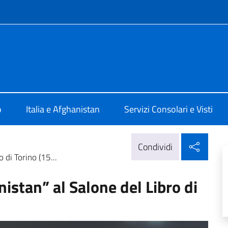
e menù
Kabul
o
Italia e Afghanistan
Servizi Consolari e Visti
Condi
Condividi
 di Torino (15...
nistan” al Salone del Libro di