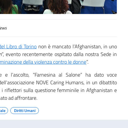
ews
el Libro di Torino
non è mancato l’Afghanistan, in uno
n
”, evento recentemente ospitato dalla nostra Sede in
liminazione della violenza contro le donne
”.
ne e l’ascolto, “Farnesina al Salone” ha dato voce
 dell’associazione NOVE Caring Humans, in un dibattito
i riflettori sulla questione femminile in Afghanistan e
mato ad affrontare.
rale
Diritti Umani