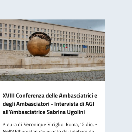
XVIII Conferenza delle Ambasciatrici e
Giorn
degli Ambasciatori - Intervista di AGI
l’Eli
all’Ambasciatrice Sabrina Ugolini
Don
A cura di Veronique Viriglio. Roma, 15 dic. -
Nella
Nell'Afghanistan governato dai talebani da
Intern