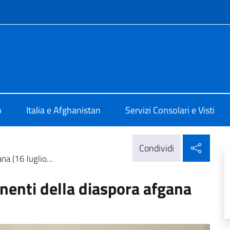
e menù
Kabul
o
Italia e Afghanistan
Servizi Consolari e Visti
Condi
Condividi
a (16 luglio...
nenti della diaspora afgana