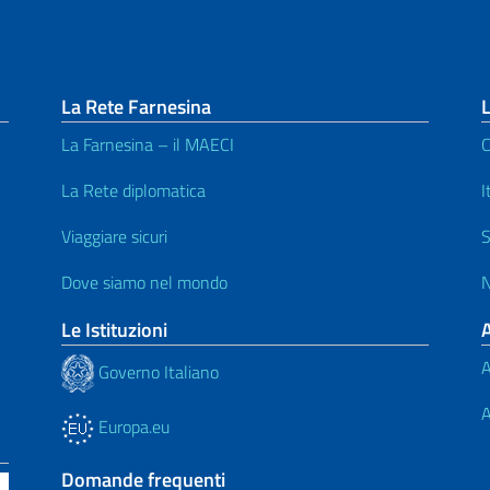
La Rete Farnesina
L
La Farnesina – il MAECI
C
La Rete diplomatica
I
Viaggiare sicuri
S
Dove siamo nel mondo
N
Le Istituzioni
A
Governo Italiano
A
Europa.eu
Domande frequenti