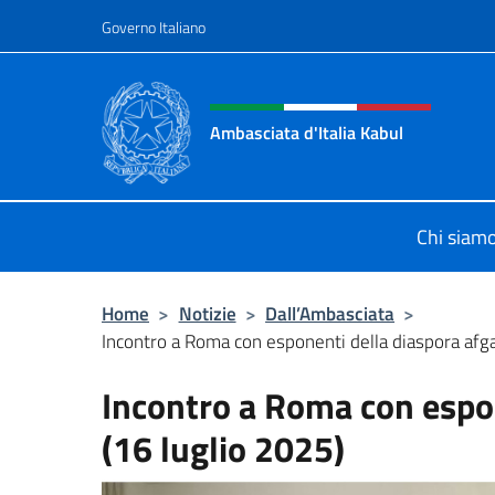
Salta al contenuto
Governo Italiano
Intestazione sito, social 
Ambasciata d'Italia Kabul
Il nuovo sito Ambasciata d'Italia a 
Chi siam
Home
>
Notizie
>
Dall’Ambasciata
>
Incontro a Roma con esponenti della diaspora afgan
Incontro a Roma con espo
(16 luglio 2025)