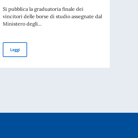
raga
Si pubblica la graduatoria finale dei
vincitori delle borse di studio assegnate dal
Costr
Ministero degli...
per l
spirit
Assegnazione borse di studio MAECI per l’anno accademico 20
Leggi
Leg