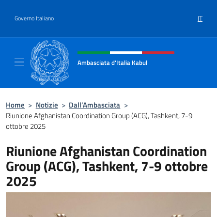
Salta al contenuto
IT
Governo Italiano
Intestazione sito, social e menù
Ambasciata d'Italia Kabul
Il nuovo sito Ambasciata d'Italia a Kabul
Home
>
Notizie
>
Dall’Ambasciata
>
Riunione Afghanistan Coordination Group (ACG), Tashkent, 7-9
ottobre 2025
Riunione Afghanistan Coordination
Group (ACG), Tashkent, 7-9 ottobre
2025